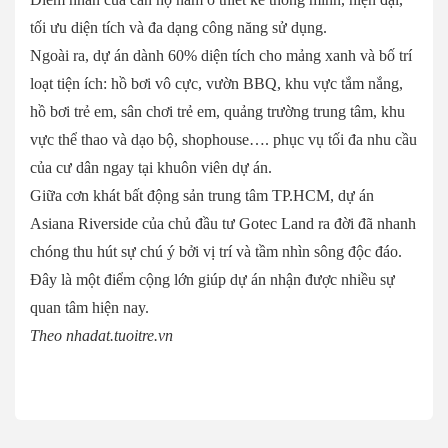
tối ưu diện tích và đa dạng công năng sử dụng.
Ngoài ra, dự án dành 60% diện tích cho mảng xanh và bố trí
loạt tiện ích: hồ bơi vô cực, vườn BBQ, khu vực tắm nắng,
hồ bơi trẻ em, sân chơi trẻ em, quảng trường trung tâm, khu
vực thể thao và dạo bộ, shophouse…. phục vụ tối đa nhu cầu
của cư dân ngay tại khuôn viên dự án.
Giữa cơn khát bất động sản trung tâm TP.HCM, dự án
Asiana Riverside của chủ đầu tư Gotec Land ra đời đã nhanh
chóng thu hút sự chú ý bởi vị trí và tầm nhìn sông độc đáo.
Đây là một điểm cộng lớn giúp dự án nhận được nhiều sự
quan tâm hiện nay.
Theo nhadat.tuoitre.vn