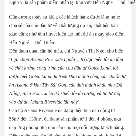
Định vị là sản phẩm điểm nhấn tại khu vực Bến Nghé – Thủ Thiêm,
Cũng trong ngày sự kiện, các khách hàng được lắng nghe
chia sẻ của chủ đầu tư về chất lượng dự án, chất liệu bàn
giao cũng như tâm huyết kiến tạo một dự án ngay giao điểm
Bến Nghé – Thủ Thiêm.
Đến tham quan căn hộ mẫu, chị Nguyễn Thị Ngọt cho biết:
‘
Lựa chọn Asiana Riverside ngoài vị trí đặc biệt, tôi an tâm
về chất lượng công trình của chủ đầu tư Gotec Land, tôi
được biết Gotec Land đã triển khai thành công các chuỗi dự
án Asiana ở khu Tây Sài Gòn, các tỉnh thành khác như Đà
Nẵng, Biên Hòa…điều đó khiến tôi ấn tượng và tin tưởng
vào dự án Asiana Riverside lần này
‘.
Căn hộ Asiana Riverside đa dạng diện tích dao động từ
2
2
55m
đến 130m
, đa dạng sản phẩm từ 1 đến 4 phòng ngủ
đáp ứng phong phú nhu cầu cho mọi đối tượng khách hàng.
Điểm nhấn của căn hộ nằm ở thiết kế thông minh, hiện đại,