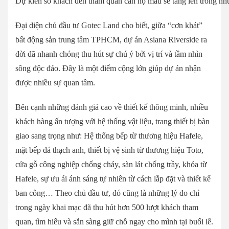
Dự kiến số khách đến tham quan căn hộ mẫu sẽ tăng lên trong nhữ
Đại diện chủ đầu tư Gotec Land cho biết, giữa “cơn khát”
bất động sản trung tâm TPHCM, dự án Asiana Riverside ra
đời đã nhanh chóng thu hút sự chú ý bởi vị trí và tầm nhìn
sông độc đáo. Đây là một điểm cộng lớn giúp dự án nhận
được nhiều sự quan tâm.
Bên cạnh những đánh giá cao về thiết kế thông minh, nhiều
khách hàng ấn tượng với hệ thống vật liệu, trang thiết bị bàn
giao sang trọng như: Hệ thống bếp từ thương hiệu Hafele,
mặt bếp đá thạch anh, thiết bị vệ sinh từ thương hiệu Toto,
cửa gỗ công nghiệp chống cháy, sàn lát chống trầy, khóa từ
Hafele, sự ưu ái ánh sáng tự nhiên từ cách lắp đặt và thiết kế
ban công… Theo chủ đầu tư, đó cũng là những lý do chỉ
trong ngày khai mạc đã thu hút hơn 500 lượt khách tham
quan, tìm hiểu và sẵn sàng giữ chỗ ngay cho mình tại buổi lễ.