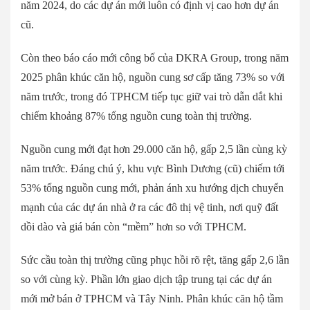
năm 2024, do các dự án mới luôn có định vị cao hơn dự án
cũ.
Còn theo báo cáo mới công bố của DKRA Group, trong năm
2025 phân khúc căn hộ, nguồn cung sơ cấp tăng 73% so với
năm trước, trong đó TPHCM tiếp tục giữ vai trò dẫn dắt khi
chiếm khoảng 87% tổng nguồn cung toàn thị trường.
Nguồn cung mới đạt hơn 29.000 căn hộ, gấp 2,5 lần cùng kỳ
năm trước. Đáng chú ý, khu vực Bình Dương (cũ) chiếm tới
53% tổng nguồn cung mới, phản ánh xu hướng dịch chuyển
mạnh của các dự án nhà ở ra các đô thị vệ tinh, nơi quỹ đất
dồi dào và giá bán còn “mềm” hơn so với TPHCM.
Sức cầu toàn thị trường cũng phục hồi rõ rệt, tăng gấp 2,6 lần
so với cùng kỳ. Phần lớn giao dịch tập trung tại các dự án
mới mở bán ở TPHCM và Tây Ninh. Phân khúc căn hộ tầm