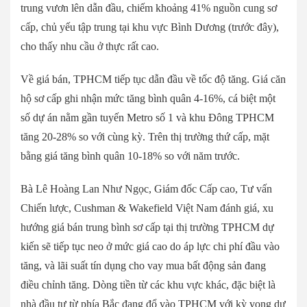
trung vươn lên dẫn đầu, chiếm khoảng 41% nguồn cung sơ
cấp, chủ yếu tập trung tại khu vực Bình Dương (trước đây),
cho thấy nhu cầu ở thực rất cao.
Về giá bán, TPHCM tiếp tục dẫn đầu về tốc độ tăng. Giá căn
hộ sơ cấp ghi nhận mức tăng bình quân 4-16%, cá biệt một
số dự án nằm gần tuyến Metro số 1 và khu Đông TPHCM
tăng 20-28% so với cùng kỳ. Trên thị trường thứ cấp, mặt
bằng giá tăng bình quân 10-18% so với năm trước.
Bà Lê Hoàng Lan Như Ngọc, Giám đốc Cấp cao, Tư vấn
Chiến lược, Cushman & Wakefield Việt Nam đánh giá, xu
hướng giá bán trung bình sơ cấp tại thị trường TPHCM dự
kiến sẽ tiếp tục neo ở mức giá cao do áp lực chi phí đầu vào
tăng, và lãi suất tín dụng cho vay mua bất động sản đang
điều chỉnh tăng. Dòng tiền từ các khu vực khác, đặc biệt là
nhà đầu tư từ phía Bắc đang đổ vào TPHCM với kỳ vọng dư