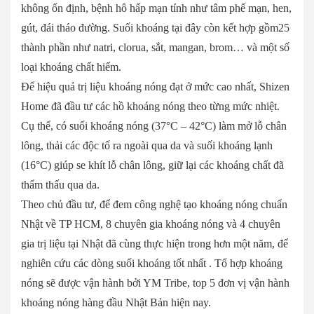
không ổn định, bệnh hô hấp mạn tính như tâm phế mạn, hen,
gút, đái tháo đường. Suối khoáng tại đây còn kết hợp gồm25
thành phần như natri, clorua, sắt, mangan, brom… và một số
loại khoáng chất hiếm.
Để hiệu quả trị liệu khoáng nóng đạt ở mức cao nhất, Shizen
Home đã đầu tư các hồ khoáng nóng theo từng mức nhiệt.
Cụ thể, có suối khoáng nóng (37°C – 42°C) làm mở lỗ chân
lông, thải các độc tố ra ngoài qua da và suối khoáng lạnh
(16°C) giúp se khít lỗ chân lông, giữ lại các khoáng chất đã
thẩm thấu qua da.
Theo chủ đầu tư, để đem công nghệ tạo khoáng nóng chuẩn
Nhật về TP HCM, 8 chuyên gia khoáng nóng và 4 chuyên
gia trị liệu tại Nhật đã cùng thực hiện trong hơn một năm, để
nghiên cứu các dòng suối khoáng tốt nhất . Tổ hợp khoáng
nóng sẽ được vận hành bởi YM Tribe, top 5 đơn vị vận hành
khoáng nóng hàng đầu Nhật Bản hiện nay.